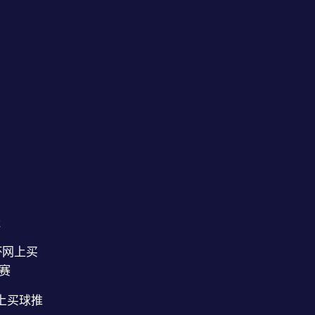
址
杯网上买
比赛
线上买球推